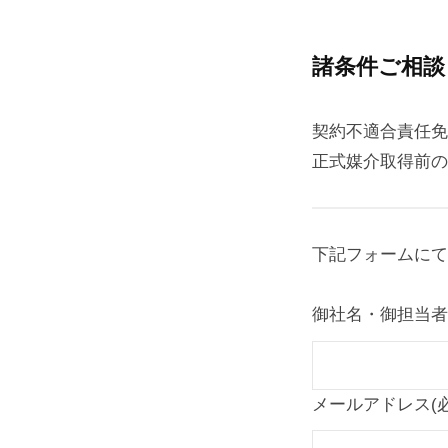
s
by
r
tryfort
諸条件ご相談
e
s
契約不適合責任免
e
正式媒介取得前の
r
v
e
下記フォームにて
d
.
御社名・御担当者
メールアドレス
(