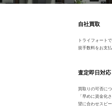
l
,
r
L
i
自社買取
t
仲
g
d
h
介
.
トライフォートで
t
業
s
規手数料をお支払
A
r
l
者
e
l
s
様
査定即日対応
r
e
i
r
へ
買取りの可否につ
g
v
「早めに資金化さ
e
h
2022-
望に合わせスピー
d
07-
t
.
12