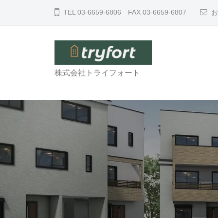
コ
r
TEL 03-6659-6806 FAX 03-6659-6807
お
ン
y
テ
f
ン
o
ツ
r
t
株式会社トライフォート
へ
t
r
C
ス
y
o
キ
f
.
ッ
,
o
プ
L
r
t
t
d
C
.
o
A
l
.